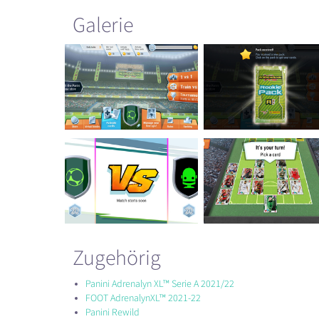
Galerie
Zugehörig
Panini Adrenalyn XL™ Serie A 2021/22
FOOT AdrenalynXL™ 2021-22
Panini Rewild