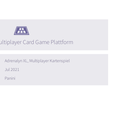
ltiplayer Card Game Plattform
Adrenalyn XL, Multiplayer Kartenspiel
Jul 2021
Panini