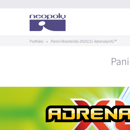
Portfolio
»
Panini Brasileirão 2020/21 AdrenalynXL™
Pani