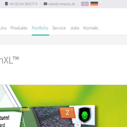
+49 (0)234 369177-0
|
sales@neopoly.de
|
Uns
Produkte
Portfolio
Service
Jobs
Kontakt
ynXL™