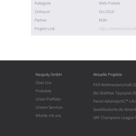
Kategorie
Web-Portale
Zeitraum
Oct 2010
Partner
MSN
Projekt Link
http://time4fashion.l
Neopoly GmbH
Aktuelle Projekte
Über Uns
FIFA Weltmeisterschaft 2
Produkte
IBU Biathlon Tippspiel 2
Unser Portfolio
Panini AdrenalynXL™ LAL
Unsere Services
Sueddeutsche.de Advent
Arbeite mit uns
SRF Champions League-T