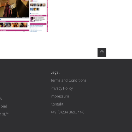
Legal
Terms and Conditions
Privacy Policy
Impressum
26
Kontakt
piel
+49 (0)234 369177-0
n XL™