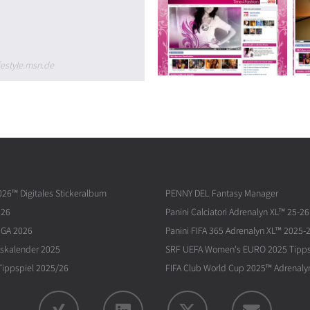
ifestyle.msn.de
026™ Digitales Stickeralbum
PENNY DEL Fantasy Manager
026
Panini Calciatori Adrenalyn XL™ 25-26
IGA 2026
Panini FIFA 365 Adrenalyn XL™ 2025-
skalender 2025
SRF UEFA Women's EURO 2025 Tipps
ippspiel 2025/26
FIFA Club World Cup 2025™ Adrenaly