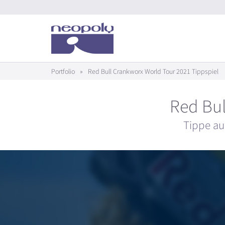
Portfolio
»
Red Bull Crankworx World Tour 2021 Tippspiel
Red Bul
Tippe au