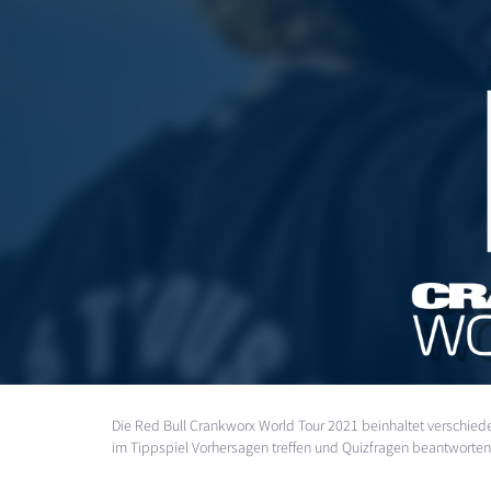
Die Red Bull Crankworx World Tour 2021 beinhaltet verschied
im Tippspiel Vorhersagen treffen und Quizfragen beantworten