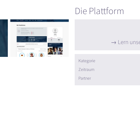
Die Plattform
Lern uns
Kategorie
Zeitraum
Partner