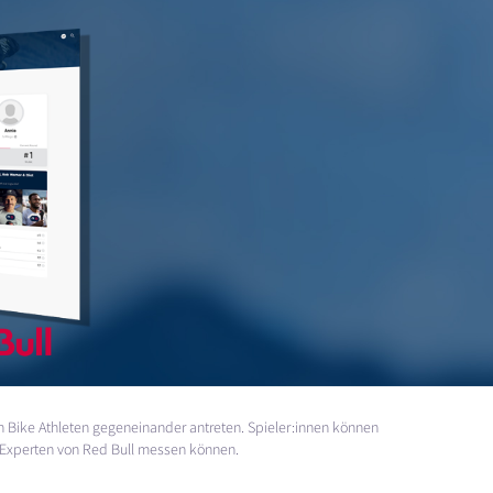
 Bike Athleten gegeneinander antreten. Spieler:innen können
n Experten von Red Bull messen können.