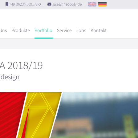
+49 (0)234 369177-0
|
sales@neopoly.de
|
Uns
Produkte
Portfolio
Service
Jobs
Kontakt
VA 2018/19
edesign