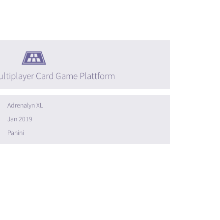
ltiplayer Card Game Plattform
Adrenalyn XL
Jan 2019
Panini