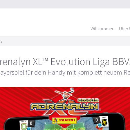
Willkommen
Über 
19
renalyn XL™ Evolution Liga BB
layerspiel für dein Handy mit komplett neuem R