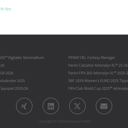
ile App
026™ Digitales Stickeralbum
PENNY DEL Fantasy Manager
026
Panini Calciatori Adrenalyn XL™ 25-26
IGA 2026
Panini FIFA 365 Adrenalyn XL™ 2025-
skalender 2025
SRF UEFA Women's EURO 2025 Tipps
ippspiel 2025/26
FIFA Club World Cup 2025™ Adrenaly
Copyright © 2026 Neopoly GmbH