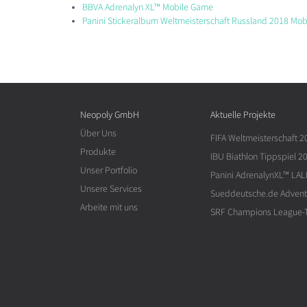
BBVA Adrenalyn XL™ Mobile Game
Panini Stickeralbum Weltmeisterschaft Russland 2018 Mob
Neopoly GmbH
Aktuelle Projekte
Über Uns
FIFA Weltmeisterschaft 2
Produkte
IBU Biathlon Tippspiel 2
Unser Portfolio
Panini AdrenalynXL™ LAL
Unsere Services
Sueddeutsche.de Advent
Arbeite mit uns
SRF Champions League-T