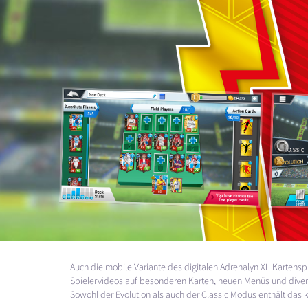
Auch die mobile Variante des digitalen Adrenalyn XL Kartensp
Spielervideos auf besonderen Karten, neuen Menüs und diverse
Sowohl der Evolution als auch der Classic Modus enthält das k