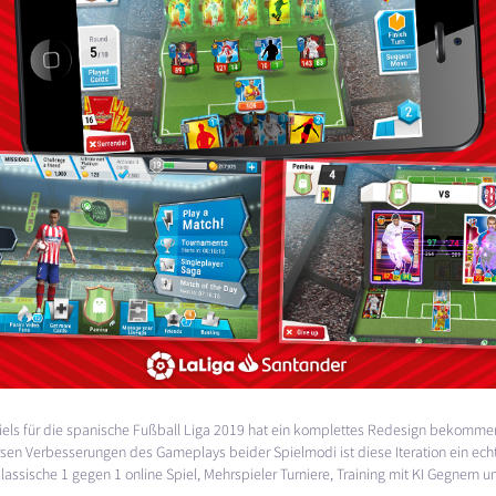
iels für die spanische Fußball Liga 2019 hat ein komplettes Redesign bekommen. 
n Verbesserungen des Gameplays beider Spielmodi ist diese Iteration ein echtes
lassische 1 gegen 1 online Spiel, Mehrspieler Turniere, Training mit KI Gegnern