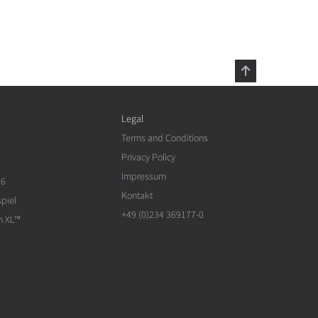
Legal
Terms and Conditions
Privacy Policy
Impressum
26
Kontakt
piel
+49 (0)234 369177-0
n XL™