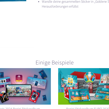
Wandle deine gesammelten Sticker in „Goldene 
Herausforderungen erfüllst
Einige Beispiele
aris 2024 Panini Stickeralbum
Panini Stickeralbum EURO 202