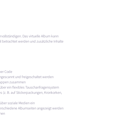
ervollständigen. Das virtuelle Album kann
l betrachtet werden und zusätzliche Inhalte
 per Code
ngescannt und freigeschaltet werden
gruppen zusammen
 über ein flexibles Tauschanfragensystem
(z. B. auf Stickerpackungen, Kronkorken,
 über soziale Medien ein
verschiedene Albumseiten angezeigt werden
onen