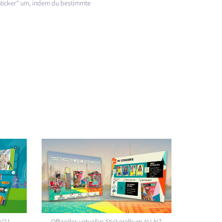
Sticker“ um, indem du bestimmte
0/21
Offizielles virtuelles Stickeralbum AU-NZ