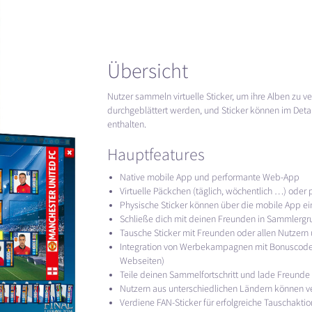
Übersicht
Nutzer sammeln virtuelle Sticker, um ihre Alben zu v
durchgeblättert werden, und Sticker können im Detai
enthalten.
Hauptfeatures
Native mobile App und performante Web-App
Virtuelle Päckchen (täglich, wöchentlich …) oder
Physische Sticker können über die mobile App ei
Schließe dich mit deinen Freunden in Sammler
Tausche Sticker mit Freunden oder allen Nutzern
Integration von Werbekampagnen mit Bonuscodes 
Webseiten)
Teile deinen Sammelfortschritt und lade Freunde
Nutzern aus unterschiedlichen Ländern können 
Verdiene FAN-Sticker für erfolgreiche Tauschakti